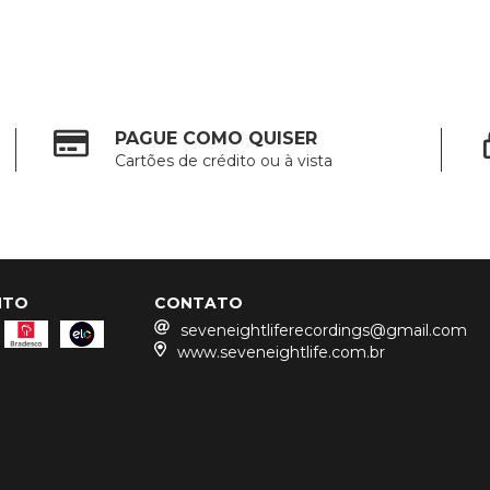
PAGUE COMO QUISER
Cartões de crédito ou à vista
NTO
CONTATO
seveneightliferecordings@gmail.com
www.seveneightlife.com.br