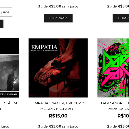
3
x de
R$5,00
sem juros
2
x de
R$5,0
 juros
- ESTÁ EM
EMPATIA - NACER, CRECER Y
DAR SANGRE -
..
MORRIR ESCLAVO...
PARA CADA 
R$15,00
R$10
 juros
3
x de
R$5,00
sem juros
2
x de
R$5,0