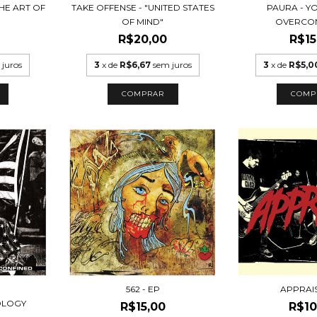
HE ART OF
TAKE OFFENSE - "UNITED STATES
PAURA - YO
OF MIND"
OVERCOM
R$20,00
R$15
 juros
3
x de
R$6,67
sem juros
3
x de
R$5,0
-
562 - EP
APPRAIS
OLOGY
R$15,00
R$10