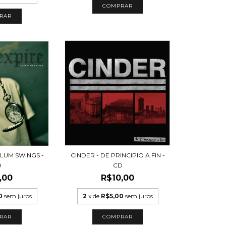
ULUM SWINGS -
CINDER - DE PRINCIPIO A FIN -
D
CD
,00
R$10,00
0
sem juros
2
x de
R$5,00
sem juros