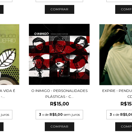
A VIDA É
O INIMIGO - PERSONALIDADES
EXPIRE - PEND
...
PLÁSTICAS - C...
C
R$15,00
R$15
 juros
3
x de
R$5,00
sem juros
3
x de
R$5,0