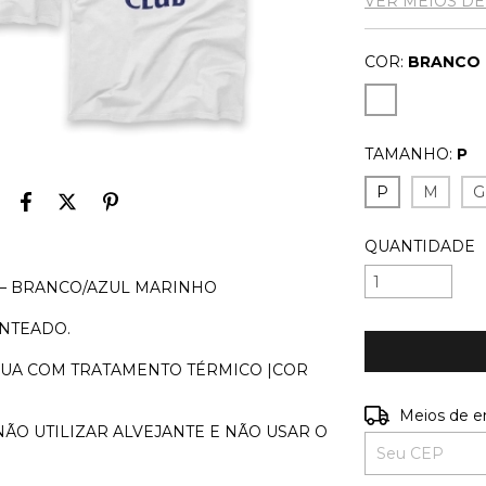
VER MEIOS D
COR:
BRANCO
TAMANHO:
P
P
M
G
QUANTIDADE
 – BRANCO/AZUL MARINHO
ENTEADO.
 ÁGUA COM TRATAMENTO TÉRMICO |COR
Entregas para o
Meios de e
NÃO UTILIZAR ALVEJANTE E NÃO USAR O