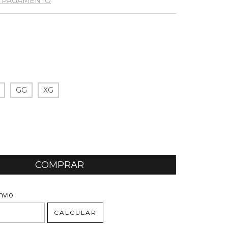
E PAGAMENTO
GG
XG
 CEP:
ALTERAR CEP
nvio
CALCULAR