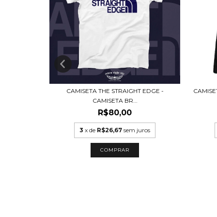
CAMISETA THE STRAIGHT EDGE -
 - BURN ALL
CAMISET
CAMISETA BR...
R$80,00
3
x de
R$26,67
sem juros
uros
COMPRAR