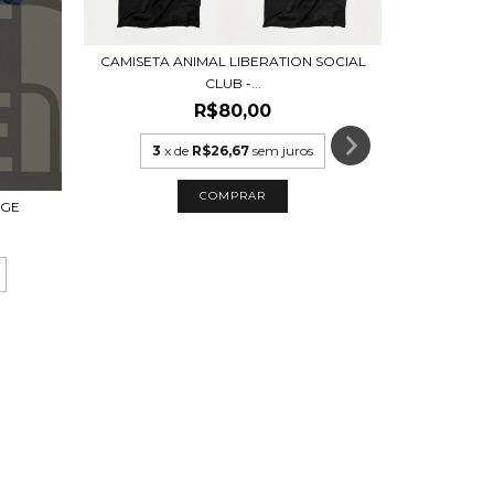
CAMISETA ANIMAL LIBERATION SOCIAL
CLUB -...
R$80,00
3
x de
R$26,67
sem juros
COMPRAR
DGE
CAMISETA A
3
x