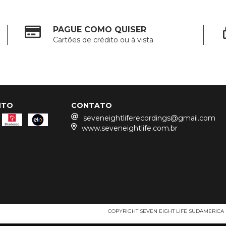
PAGUE COMO QUISER
Cartões de crédito ou à vista
NTO
CONTATO
seveneightliferecordings@gmail.com
www.seveneightlife.com.br
COPYRIGHT SEVEN EIGHT LIFE SUDAMERICA 