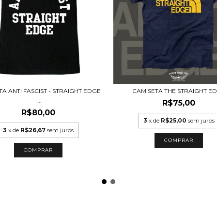
CAMISETA THE STRAIGHT E
A ANTI FASCIST - STRAIGHT EDGE
-...
R$75,00
R$80,00
3
x de
R$25,00
sem juros
3
x de
R$26,67
sem juros
COMPRAR
COMPRAR