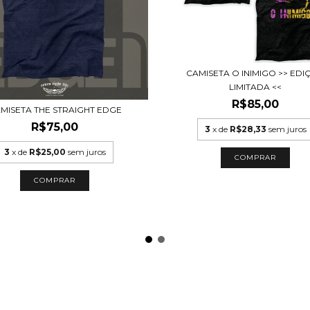
CAMISETA O INIMIGO >> EDI
LIMITADA <<
R$85,00
MISETA THE STRAIGHT EDGE
R$75,00
3
x de
R$28,33
sem juros
3
x de
R$25,00
sem juros
COMPRAR
COMPRAR