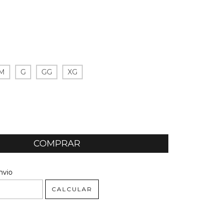
M
G
GG
XG
 CEP:
ALTERAR CEP
nvio
CALCULAR