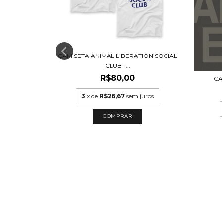
ION SOCIAL
CAMISETA ANIMAL LIBERATION SOCIAL
CLUB -...
R$80,00
CA
uros
3
x de
R$26,67
sem juros
COMPRAR