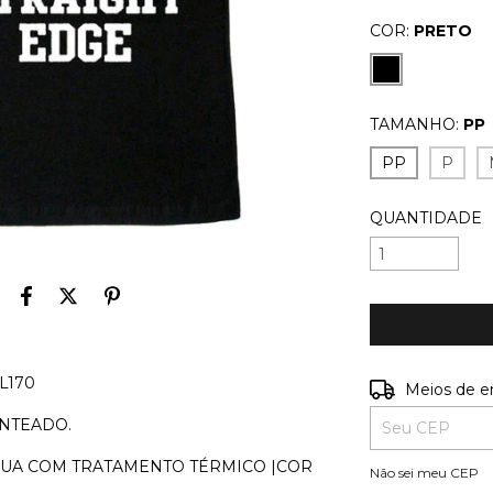
COR:
PRETO
TAMANHO:
PP
PP
P
QUANTIDADE
L170
Entregas para o
Meios de e
ENTEADO.
 ÁGUA COM TRATAMENTO TÉRMICO |COR
Não sei meu CEP