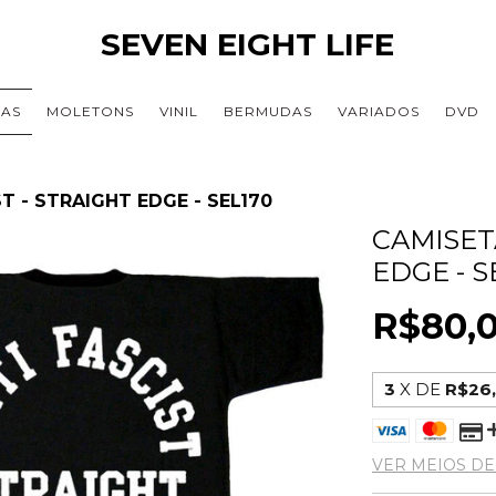
SEVEN EIGHT LIFE
TAS
MOLETONS
VINIL
BERMUDAS
VARIADOS
DVD
T - STRAIGHT EDGE - SEL170
CAMISETA
EDGE - S
R$80,
3
X DE
R$26
VER MEIOS D