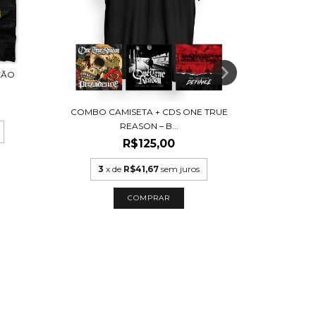
ÇÃO
CAMISET
COMBO CAMISETA + CDS ONE TRUE
REASON – B...
R$125,00
3
x
3
x de
R$41,67
sem juros
COMPRAR